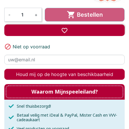

Bestellen
-
+
favorite_border

Niet op voorraad
Houd mij op de hoogte van beschikbaarheid
Waarom Mijnspeeleiland?
Snel thuisbezorgd!
Betaal veilig met iDeal & PayPal, Mister Cash en VVV-
cadeaukaart
Veel producten op voorraad