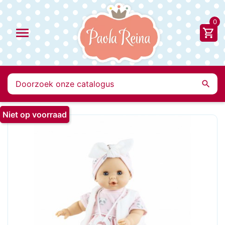
0


Niet op voorraad