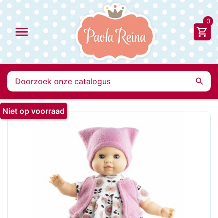
0


Niet op voorraad