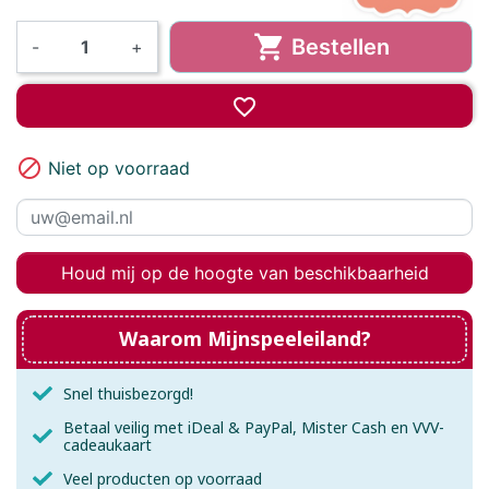

Bestellen
-
+
favorite_border

Niet op voorraad
Houd mij op de hoogte van beschikbaarheid
Waarom Mijnspeeleiland?
Snel thuisbezorgd!
Betaal veilig met iDeal & PayPal, Mister Cash en VVV-
cadeaukaart
Veel producten op voorraad