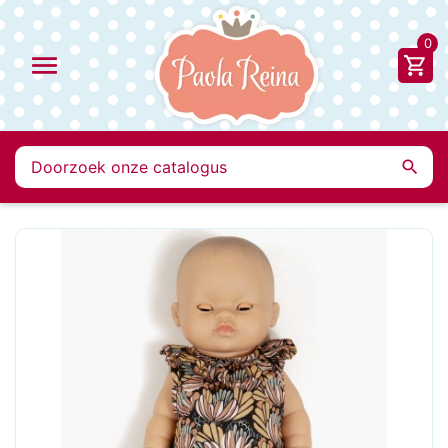
0

