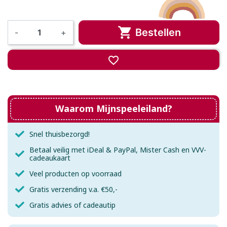

Bestellen
-
+
favorite_border
Waarom Mijnspeeleiland?
Snel thuisbezorgd!
Betaal veilig met iDeal & PayPal, Mister Cash en VVV-
cadeaukaart
Veel producten op voorraad
Gratis verzending v.a. €50,-
Gratis advies of cadeautip